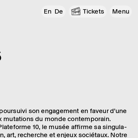
En
De
Tickets
Menu
5
pour­suivi son enga­ge­ment en faveur d’une
aux muta­tions du monde contem­po­rain.
late­forme 10, le musée affirme sa singu­la­
gn, art, recherche et enjeux socié­taux. Notre