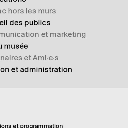
c hors les murs
eil des publics
munication et marketing
au musée
enaires et Ami·e·s
ion et administration
­tions et program­ma­tion