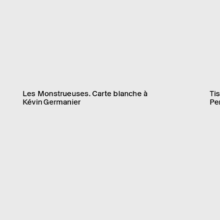
07.11.2025 – 22.03.2026
0
Les Mons­trueuses. Carte blanche à
Ti
Kévin Germa­nier
Pe