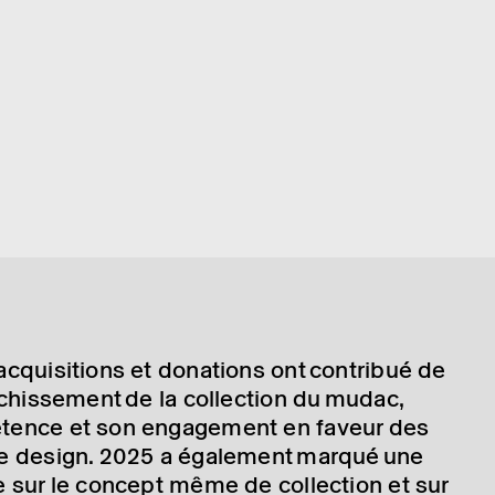
qui­si­tions et dona­tions ont contri­bué de
­chis­se­ment
de
la collec­tion du mudac,
­tence et son enga­ge­ment en faveur des
de design. 2025 a égale­ment marqué une
ie sur le concept même de collec­tion et sur