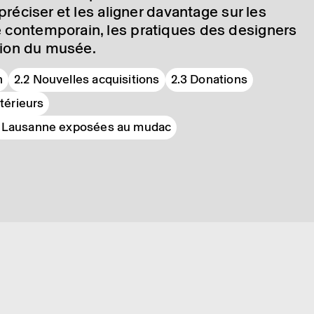
préci­ser et les aligner davan­tage sur les
contem­po­rain, les pratiques des desi­gners
ision du musée.
n
2.2 Nouvelles acquisitions
2.3 Donations
térieurs
de Lausanne exposées au mudac