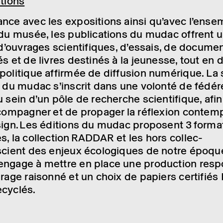
­tions
ance avec les expo­si­tions ainsi qu’avec l’en­s
és du musée, les publi­ca­tions du mudac offrent 
 d’ou­vrages scien­ti­fiques, d’es­sais, de docu­me
sés et de livres desti­nés à la jeunesse, tout en 
oli­tique affir­mée de diffu­sion numé­rique. La s
e du mudac s’ins­crit dans une volonté de fédé­r
 sein d’un pôle de recherche scien­ti­fique, afin 
­com­pa­gner et de propa­ger la réflexion contem­
sign. Les éditions du mudac
proposent
3
format
es, la collec­tion RADDAR et les hors
collec­
scient des enjeux écolo­giques de notre époque
n­gage à mettre en place une produc­tion respo
irage raisonné et un choix de papiers certi­fiés
cy­clés.