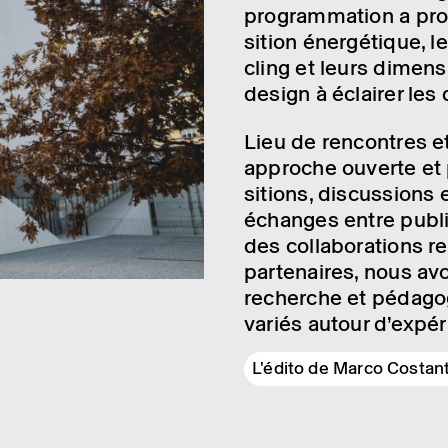
program­ma­tion a pro
si­tion éner­gé­tique, 
cling et leurs dimen­si
design à éclai­rer les 
Lieu de rencontres et
approche ouverte et pa
si­tions, discus­sions
échanges entre publics,
des colla­bo­ra­tions r
parte­naires, nous av
recherche et péda­go­
variés autour d’ex­pé­
L'édito de Marco Costant