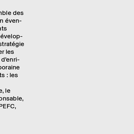
emble des
un éven­
nts
déve­lop­
tra­té­gie
er les
d’en­ri­
po­raine
s : les
, le
n­sable,
 PEFC,