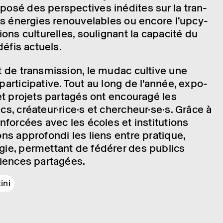
posé des pers­pec­tives inédites sur la tran­
les éner­gies renou­ve­lables ou encore l’up­cy­
ons cultu­relles, souli­gnant la capa­cité du
défis actuels.
 de trans­mis­sion, le mudac cultive une
rti­ci­pa­tive. Tout au long de l’an­née, expo­
 et projets parta­gés ont encou­ragé les
 créa­teur·­ri­ce·s et cher­cheur·­se·s. Grâce à
enfor­cées avec les écoles et insti­tu­tions
ons appro­fondi les liens entre pratique,
gie,
permet­tant de fédé­rer des publics
riences parta­gées.
ini