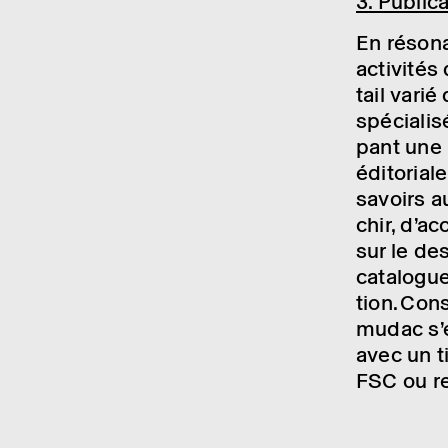
3. Publi­ca
En réso­n
acti­vi­t
tail varié
spécia­li­
pant une p
édito­rial
savoirs au
chir, d’ac
sur le de
cata­logu
tion
. Con
mudac s’e
avec un t
FSC ou re