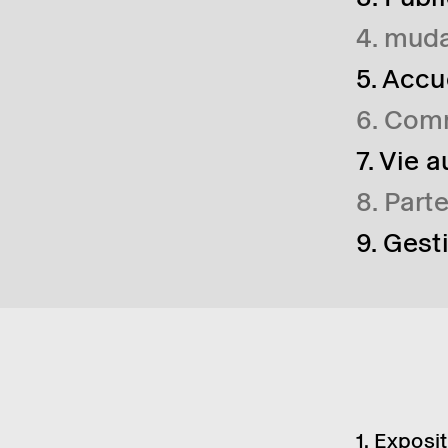
4. muda
5. Accu
6. Com
7. Vie 
8. Part
9. Gest
1. Expo­si