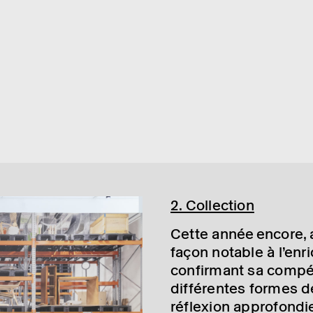
2. Collec­tion
Cette année encore, ac
façon notable à l’en­ri
confir­mant sa compé
diffé­rentes formes 
réflexion appro­fon­d