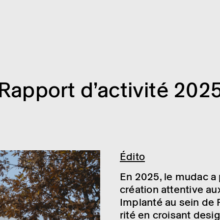
Rapport d’ac­ti­vité 202
Édito
En 2025, le mudac a 
créa­tion atten­tive 
Implanté au sein de P
rité en croi­sant desi