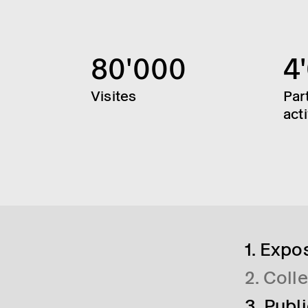
80'000
4
Visites
Par
act
1. Expo
2. Coll
3. Publ