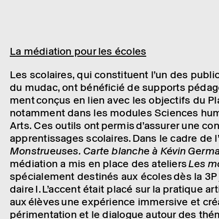
La média­­tion pour les écoles
Les scolaires, qui consti­­tuent l’un des public
du
mudac
, ont béné­­fi­­cié de supports péda­­g
ment conçus en lien avec les objec­­tifs du 
notam­­ment dans les modules
Sciences hum
Arts
. Ces outils ont permis d’as­­su­­rer une con
appren­­tis­­sages scolaires. Dans le cadre de l’ex­
Mons­­trueuses. Carte blanche à Kévin
Germa­
média­­tion a mis en place des ateliers
Les m
spécia­­le­­ment desti­­nés aux écoles dès
la
3P 
daire
I
. L’ac­cent
était
placé sur la pratique artis
aux élèves une expé­­rience immer­­sive et créa­­tiv
pé­­ri­­men­­ta­­tion et le dialogue autour des t