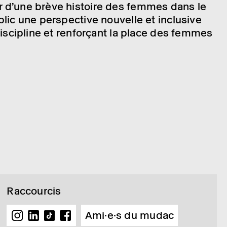
r d’une brève histoire des femmes dans le
lic une pers­pec­tive nouvelle et inclu­sive
a disci­pline et renforçant la place des femmes
Raccourcis
Ami·e·s du mudac