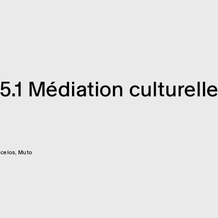
5.1 Média­tion cultu­rell
celos, Muto