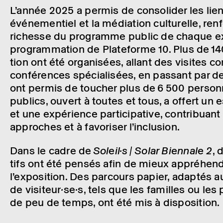
L’an­née 2025 a permis de conso­li­der les lie
événe­men­tiel et la média­tion cultu­relle, ren
richesse du programme public de chaque expo
program­ma­tion de Plate­forme 10. Plus de 1
tion ont été orga­ni­sées, allant des visites
confé­rences spécia­li­sées, en passant par des
ont permis de toucher plus de 6 500 personne
publics, ouvert à toutes et tous, a offert un 
et une expé­rience parti­ci­pa­tive, contri­buant à
approches et à favo­ri­ser l’in­clu­sion.
Dans le cadre de
Soleil·s | Solar Bien­nale 2
, 
tifs ont été pensés afin de mieux appré­hen­
l’ex­po­si­tion. Des parcours papier, adap­tés a
de visi­teur
·
se
·
s, tels que les familles ou le
de peu de temps, ont été mis à dispo­si­tion.