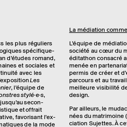
La média­­tion comme o
s les plus régu­­liers
L’équipe de média­tio
o­­giques spéci­­fique­­
société au cœur du mu
Plan d’études romand,
édita­thon consa­cré a
aines et sociales
et
menée en parte­na­riat
ti­­nuité avec les
permis de créer et d’
­po­­si­­tion
Les
parcours et au travail
­nier
, l’équipe de
meilleure visi­bi­lité 
onstres
stylé·e·s
,
design.
jusqu’au secon­­
Par ailleurs, le mudac
­­tique et offr
ai
t
nées du matri­moine (1
e, favo­­ri­­sant l’ex­­
cia­tion Sujettes. À c
héma­­tiques de la mode