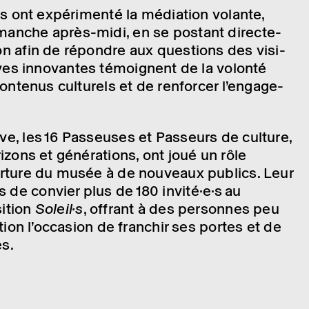
es ont expé­ri­menté la média­tion volante,
anche après-midi, en se postant direc­te­
ion afin de répondre aux ques­tions des visi­
tives inno­vantes témoignent de la volonté
conte­nus cultu­rels et de renfor­cer l’en­ga­ge­
ive, les 16 Passeuses et Passeurs de culture,
i­zons et géné­ra­tions, ont joué un rôle
ver­ture du musée à de nouveaux publics. Leur
 de convier plus de 180 invi­té·e·s au
i­tion
Soleil·s
, offrant à des personnes peu
tu­tion l’oc­ca­sion de fran­chir ses portes et de
es.