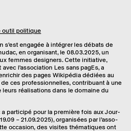
util poli­­tique
n s’est enga­gée à inté­grer les débats de
dac, en orga­ni­sant, le 08.03.2025, un
ux femmes desi­gners. Cette initia­tive,
 avec l’as­so­cia­tion Les sans pagEs, a
en­ri­chir des pages Wiki­pé­dia dédiées au
 de ces profes­sion­nelles, contri­buant à une
de leurs réali­sa­tions dans le domaine du
 a parti­cipé pour la première fois aux Jour­
9.09 – 21.09.2025), orga­ni­sées par l’as­so­
ette occa­sion, des visites théma­tiques ont