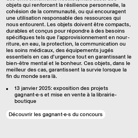
objets qui renforcent la rési­lience person­nelle, la
cohé­sion de la commu­nauté, ou qui encou­ragent
une utili­sa­tion respon­sable des ressources qui
nous entourent. Les objets doivent être compacts,
durables et conçus pour répondre à des besoins
spéci­fiques tels que l’ap­pro­vi­sion­ne­ment en nour­
ri­ture, en eau, la protec­tion, la commu­ni­ca­tion ou
les soins médi­caux, des équi­pe­ments jugés
essen­tiels en cas d’ur­gence tout en garan­tis­sant le
bien-être mental et le bonheur. Ces objets, dans le
meilleur des cas, garan­tissent la survie lorsque la
fin du monde sera là.
13 janvier 2025: expo­si­tion des projets
gagnant·e·s et mise en vente à la librai­rie-
boutique
Découvrir les gagnant·e·s du concours