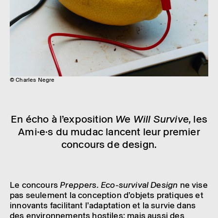
© Charles Negre
En écho à l’ex­po­si­tion
We Will Survive,
les
Ami·e·s du mudac lancent leur premier
concours de design.
Le concours
Prep­pers. Eco-survi­val Design
ne vise
pas seule­ment la concep­tion d’objets pratiques et
inno­vants faci­li­tant l’adap­ta­tion et la survie dans
des envi­ron­ne­ments hostiles; mais aussi des