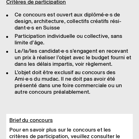
Critères de parti­ci­pa­tion
Ce concours est ouvert aux diplô­mé·e·s de
design, archi­tec­ture, collec­tifs créa­tifs rési­
dant·e·s en Suisse
Parti­ci­pa­tion indi­vi­duelle ou collec­tive, sans
limite d’âge.
Le/la/les candi­dat·e·s s’en­gagent en rece­vant
un prix à réali­ser l’objet avec le budget fourni et
dans les délais impar­tis, voir règle­ment.
L’objet doit être exclu­sif au concours des
Ami·e·s du mudac. Il ne doit pas avoir été
présenté dans une foire commer­ciale ou un
autre concours préa­la­ble­ment.
Brief du concours
Pour en savoir plus sur le concours et les
critères de participation, veuillez consulter le