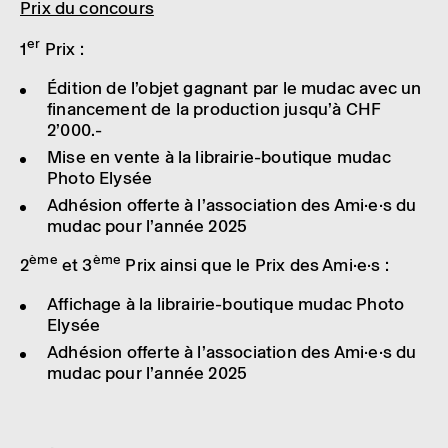
Prix du concours
er
1
Prix :
Édition de l’objet gagnant par le mudac avec un
finan­ce­ment de la produc­tion jusqu’à CHF
2’000.-
Mise en vente à la librai­rie-boutique mudac
Photo Elysée
Adhé­sion offerte à l’as­so­cia­tion des Ami·e·s du
mudac pour l’an­née 2025
ème
ème
2
et 3
Prix ainsi que le Prix des Ami·e·s :
Affi­chage à la librai­rie-boutique mudac Photo
Elysée
Adhé­sion offerte à l’as­so­cia­tion des Ami·e·s du
mudac pour l’an­née 2025