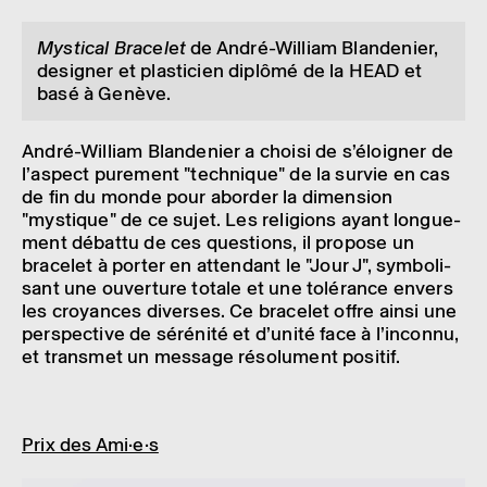
Mysti­cal Brace­let
de André-William Blan­de­nier,
desi­gner et plas­ti­cien diplômé de la HEAD et
basé à Genève.
André-William Blan­de­nier a choisi de s’éloi­gner de
l’as­pect pure­ment "tech­nique" de la survie en cas
de fin du monde pour abor­der la dimen­sion
"mystique" de ce sujet. Les reli­gions ayant longue­
ment débattu de ces ques­tions, il propose un
brace­let à porter en atten­dant le "Jour J", symbo­li­
sant une ouver­ture totale et une tolé­rance envers
les croyances diverses. Ce brace­let offre ainsi une
pers­pec­tive de séré­nité et d’unité face à l’in­connu,
et trans­met un message réso­lu­ment posi­tif.
Prix des Ami·e·s