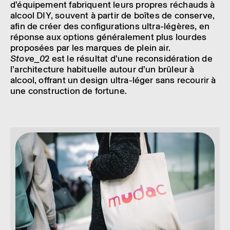
d’équi­pe­ment fabriquent leurs propres réchauds à
alcool DIY, souvent à partir de boîtes de conserve,
afin de créer des confi­gu­ra­tions ultra-légères, en
réponse aux options géné­ra­le­ment plus lourdes
propo­sées par les marques de plein air.
Stove_0
2 est le résul­tat d’une recon­si­dé­ra­tion de
l’ar­chi­tec­ture habi­tuelle autour d’un brûleur à
alcool, offrant un design ultra-léger sans recou­rir à
une construc­tion de fortune.