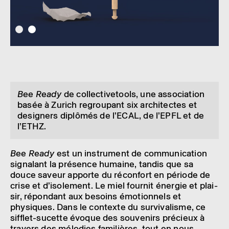
Bee Ready
de collec­ti­ve­tools, une asso­cia­tion
basée à Zurich regrou­pant six archi­tectes et
desi­gners diplô­més de l’ECAL, de l’EPFL et de
l’ETHZ.
Bee Ready
est un instru­ment de commu­ni­ca­tion
signa­lant la présence humaine, tandis que sa
douce saveur apporte du récon­fort en période de
crise et d’iso­le­ment. Le miel four­nit éner­gie et plai­
sir, répon­dant aux besoins émotion­nels et
physiques. Dans le contexte du survi­va­lisme, ce
sifflet-sucette évoque des souve­nirs précieux à
travers des mélo­dies fami­lières, tout en nous