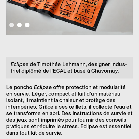
Eclipse
de Timo­­thée Lehmann, desi­gner indus­
triel diplômé de l’ECAL et basé à Chavor­nay.
Le poncho
Eclipse
offre protec­tion et modu­la­rité
en survie. Léger, compact et fait d’un maté­riau
isolant, il main­tient la chaleur et protège des
intem­pé­ries. Grâce à ses œillets, il collecte l’eau et
se trans­forme en abri. Des instruc­tions de survie et
des jeux sont impri­més pour four­nir des conseils
pratiques et réduire le stress. Eclipse est essen­tiel
dans tout kit de survie.