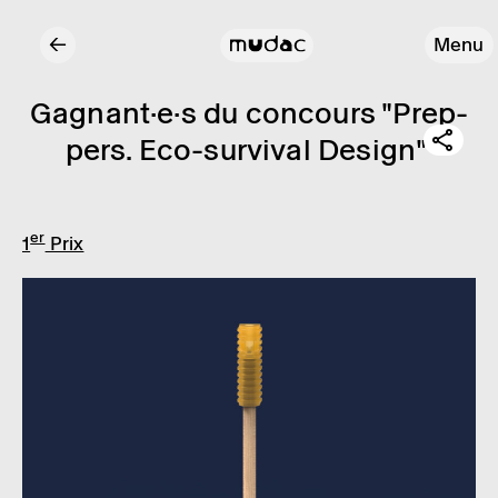
←
Menu
Gagnant·e·s du concours "Prep­­
pers. Eco-survi­­val Design"
er
1
Prix