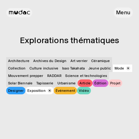
Menu
Explo­ra­tions théma­tiques
Architecture
Archives du Design
Art verrier
Céramique
Collection
Culture inclusive
Isao Takahata
Jeune public
Mode
Mouvement prepper
RADDAR
Science et technologies
Solar Biennale
Tapisserie
Urbanisme
Article
Édition
Projet
Designer
Exposition
Événement
Vidéo