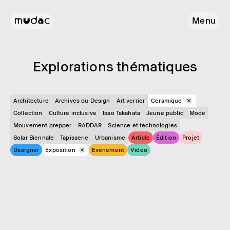
Menu
Explo­ra­tions théma­tiques
Architecture
Archives du Design
Art verrier
Céramique
Collection
Culture inclusive
Isao Takahata
Jeune public
Mode
Mouvement prepper
RADDAR
Science et technologies
Solar Biennale
Tapisserie
Urbanisme
Article
Édition
Projet
Designer
Exposition
Événement
Vidéo