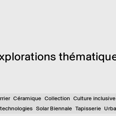
xplo­ra­tions théma­tiqu
rrier
Céramique
Collection
Culture inclusive
 technologies
Solar Biennale
Tapisserie
Urb