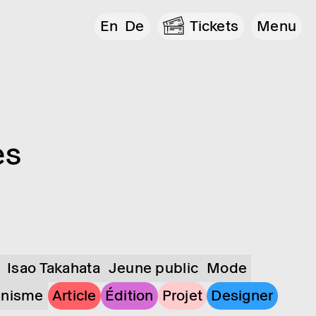
En
De
Tickets
Menu
es
Isao Takahata
Jeune public
Mode
anisme
Article
Édition
Projet
Designer