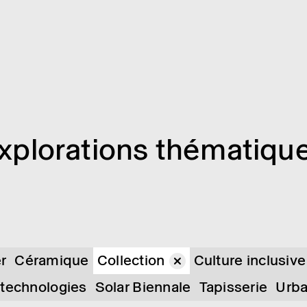
xplo­ra­tions théma­tiqu
er
Céramique
Collection
Culture inclusive
 technologies
Solar Biennale
Tapisserie
Urb