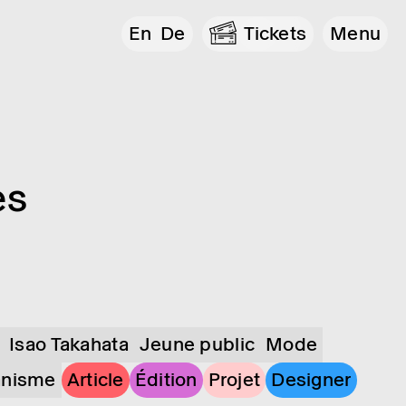
En
De
Tickets
Menu
es
Isao Takahata
Jeune public
Mode
anisme
Article
Édition
Projet
Designer