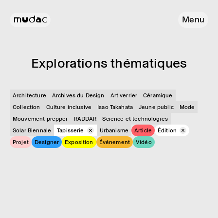
Menu
Explo­ra­tions théma­tiques
Architecture
Archives du Design
Art verrier
Céramique
Collection
Culture inclusive
Isao Takahata
Jeune public
Mode
Mouvement prepper
RADDAR
Science et technologies
Solar Biennale
Tapisserie
Urbanisme
Article
Édition
Projet
Designer
Exposition
Événement
Vidéo