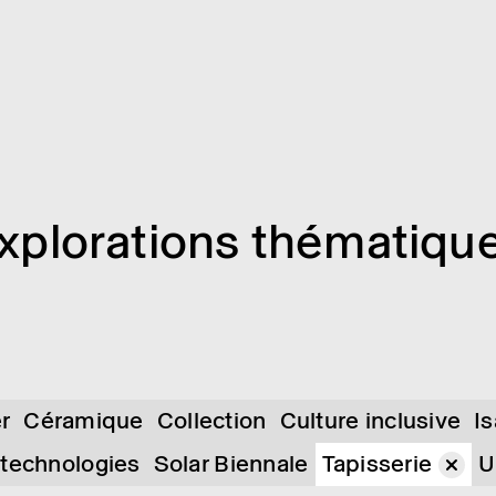
xplo­ra­tions théma­tiqu
er
Céramique
Collection
Culture inclusive
I
 technologies
Solar Biennale
Tapisserie
U