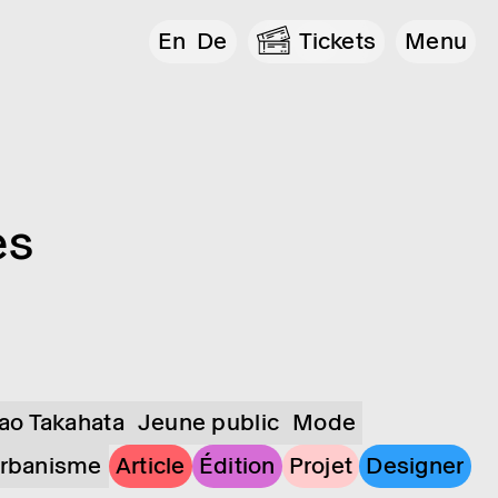
En
De
Tickets
Menu
es
sao Takahata
Jeune public
Mode
rbanisme
Article
Édition
Projet
Designer