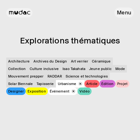
Menu
Explo­ra­tions théma­tiques
Architecture
Archives du Design
Art verrier
Céramique
Collection
Culture inclusive
Isao Takahata
Jeune public
Mode
Mouvement prepper
RADDAR
Science et technologies
Solar Biennale
Tapisserie
Urbanisme
Article
Édition
Projet
Designer
Exposition
Événement
Vidéo