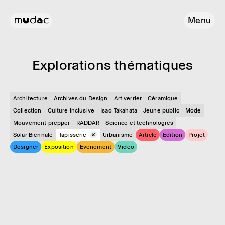
Menu
Explo­ra­tions théma­tiques
Architecture
Archives du Design
Art verrier
Céramique
Collection
Culture inclusive
Isao Takahata
Jeune public
Mode
Mouvement prepper
RADDAR
Science et technologies
Solar Biennale
Tapisserie
Urbanisme
Article
Édition
Projet
Designer
Exposition
Événement
Vidéo