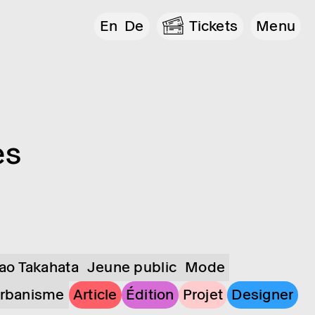
En
De
Tickets
Menu
es
sao Takahata
Jeune public
Mode
rbanisme
Article
Édition
Projet
Designer