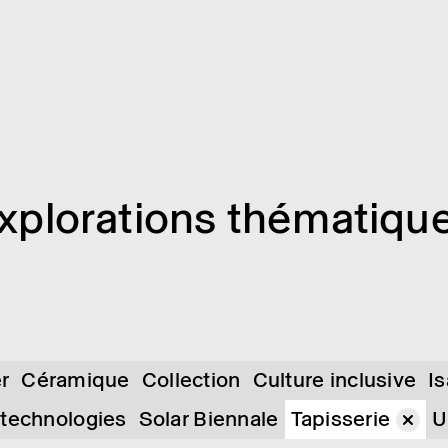
xplo­ra­tions théma­tiqu
er
Céramique
Collection
Culture inclusive
I
 technologies
Solar Biennale
Tapisserie
U