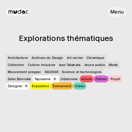
Menu
Explo­ra­tions théma­tiques
Architecture
Archives du Design
Art verrier
Céramique
Collection
Culture inclusive
Isao Takahata
Jeune public
Mode
Mouvement prepper
RADDAR
Science et technologies
Solar Biennale
Tapisserie
Urbanisme
Article
Édition
Projet
Designer
Exposition
Événement
Vidéo