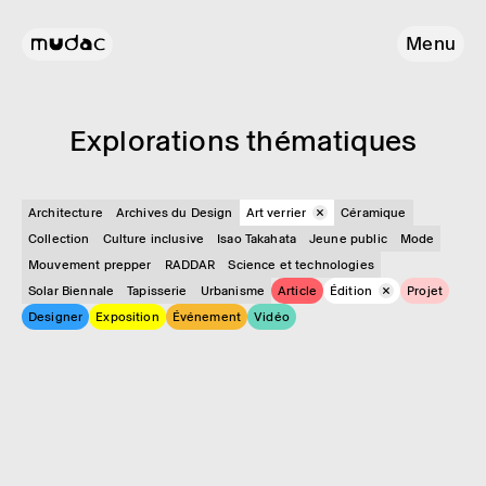
Menu
Explo­ra­tions théma­tiques
Architecture
Archives du Design
Art verrier
Céramique
Collection
Culture inclusive
Isao Takahata
Jeune public
Mode
Mouvement prepper
RADDAR
Science et technologies
Solar Biennale
Tapisserie
Urbanisme
Article
Édition
Projet
Designer
Exposition
Événement
Vidéo