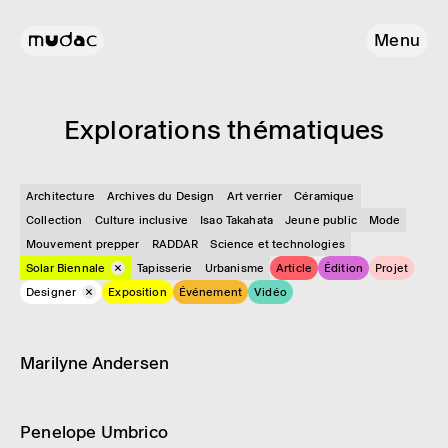
Menu
Explo­ra­tions théma­tiques
Architecture
Archives du Design
Art verrier
Céramique
Collection
Culture inclusive
Isao Takahata
Jeune public
Mode
Mouvement prepper
RADDAR
Science et technologies
Solar Biennale
Tapisserie
Urbanisme
Article
Édition
Projet
Designer
Exposition
Événement
Vidéo
Designer
Solar Biennale
Mari­lyne Ander­sen
Designer
Solar Biennale
Pene­lope Umbrico