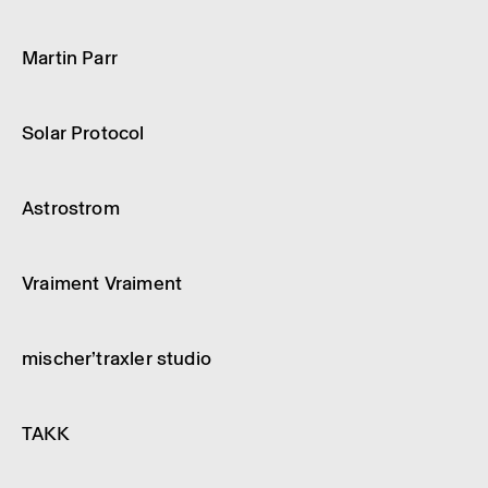
Designer
Solar Biennale
Martin Parr
Designer
Solar Biennale
Solar Proto­col
Designer
Solar Biennale
Astros­trom
Designer
Solar Biennale
Vrai­ment Vrai­ment
Designer
Solar Biennale
mischer’­trax­­ler studio
Designer
Solar Biennale
TAKK
Designer
Solar Biennale