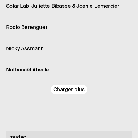
Solar Lab, Juliette Bibasse & Joanie Lemer­cier
Designer
Solar Biennale
Rocio Beren­guer
Designer
Solar Biennale
Nicky Assmann
Designer
Solar Biennale
Natha­naël Abeille
Charger plus
mudac