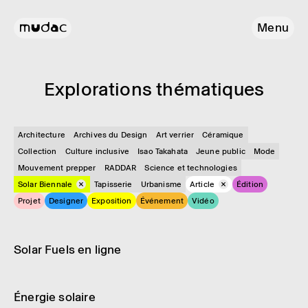
Menu
Explo­ra­tions théma­tiques
Architecture
Archives du Design
Art verrier
Céramique
Collection
Culture inclusive
Isao Takahata
Jeune public
Mode
Mouvement prepper
RADDAR
Science et technologies
Solar Biennale
Tapisserie
Urbanisme
Article
Édition
Projet
Designer
Exposition
Événement
Vidéo
Article
Nouveauté digitale
Solar Fuels en ligne
Article
Solar Biennale
Éner­gie solaire