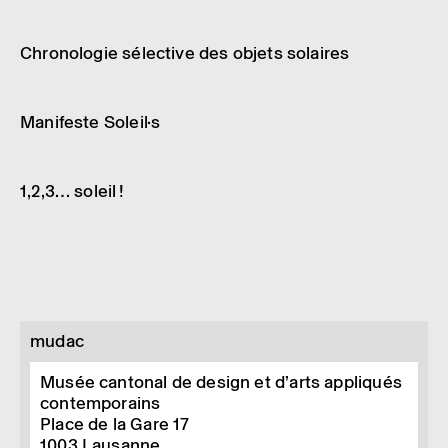
Article
Solar Biennale
Chro­no­lo­gie sélec­tive des objets solaires
Article
Solar Biennale
Mani­feste Soleil·s
Article
Solar Biennale
Jeune public
1,2,3… soleil !
mudac
Musée cantonal de design et d’arts appliqués
contemporains
Place de la Gare 17
1003
Lausanne