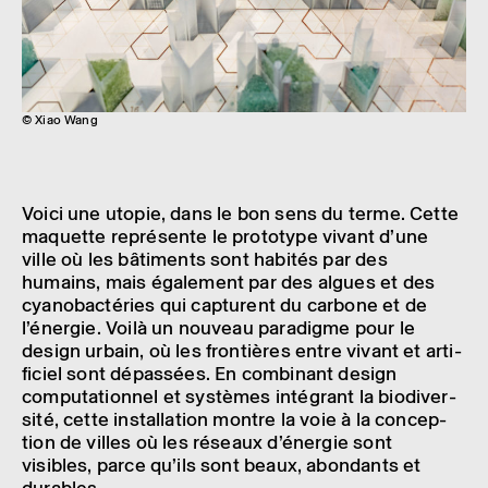
© Xiao Wang
Voici une utopie, dans le bon sens du terme. Cette
maquette repré­sente le proto­type vivant d’une
ville où les bâti­ments sont habi­tés par des
humains, mais égale­ment par des algues et des
cyano­bac­té­ries qui capturent du carbone et de
l’éner­gie. Voilà un nouveau para­digme pour le
design urbain, où les fron­tières entre vivant et arti­
fi­ciel sont dépas­sées. En combi­nant design
compu­ta­tion­nel et systèmes inté­grant la biodi­ver­
sité, cette instal­la­tion montre la voie à la concep­
tion de villes où les réseaux d’éner­gie sont
visibles, parce qu’ils sont beaux, abon­dants et
durables.