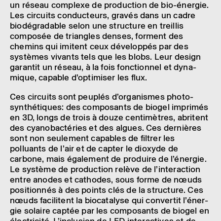
un réseau complexe de produc­tion de bio-éner­gie.
Les circuits conduc­teurs, gravés dans un cadre
biodé­gra­dable selon une struc­ture en treillis
compo­sée de triangles denses, forment des
chemins qui imitent ceux déve­lop­pés par des
systèmes vivants tels que les blobs. Leur design
garan­tit un réseau, à la fois fonc­tion­nel et dyna­
mique, capable d’op­ti­mi­ser les flux.
Ces circuits sont peuplés d’or­ga­nismes photo-
synthé­tiques: des compo­sants de biogel impri­més
en 3D, longs de trois à douze centi­mètres, abritent
des cyano­bac­té­ries et des algues. Ces dernières
sont non seule­ment capables de filtrer les
polluants de l’air et de capter le dioxyde de
carbone, mais égale­ment de produire de l’éner­gie.
Le système de produc­tion relève de l’in­ter­ac­tion
entre anodes et cathodes, sous forme de nœuds
posi­tion­nés à des points clés de la struc­ture. Ces
nœuds faci­litent la bioca­ta­lyse qui conver­tit l’éner­
gie solaire captée par les compo­sants de biogel en
élec­tri­cité. L’in­clu­sion de LED inter­ac­tives et de