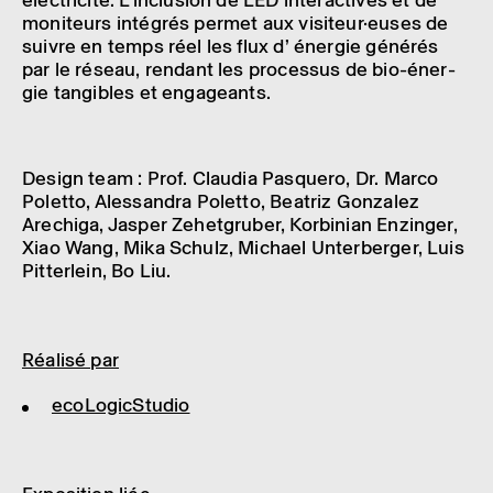
moni­teurs inté­grés permet aux visi­teur·euses de
suivre en temps réel les flux d’ éner­gie géné­rés
par le réseau, rendant les proces­sus de bio-éner­
gie tangibles et enga­geants.
Design team : Prof. Clau­dia Pasquero, Dr. Marco
Poletto, Ales­san­dra Poletto, Beatriz Gonza­lez
Arechiga, Jasper Zehet­gru­ber, Korbi­nian Enzin­ger,
Xiao Wang, Mika Schulz, Michael Unter­ber­ger, Luis
Pitter­lein, Bo Liu.
Réalisé par
ecoLogicStudio