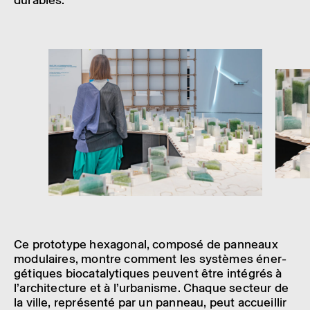
© Xiao Wang
Ce proto­type hexa­go­nal, composé de panneaux
modu­laires, montre comment les systèmes éner­
gé­tiques bioca­ta­ly­tiques peuvent être inté­grés à
l’ar­chi­tec­ture et à l’ur­ba­nisme. Chaque secteur de
la ville, repré­senté par un panneau, peut accueillir