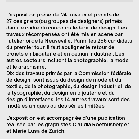
L’ex­po­si­tion présente
24 travaux et projets
de
27 desi­gners (ou groupes de desi­gners) primés
dans le cadre du concours fédé­ral de design. Les
travaux récom­pen­sés ont été mis en scène par
l’ate­lier oï
de la Neuve­ville. Parmi les 256 candi­dats
du premier tour, il faut souli­gner le retour de
projets en bijou­te­rie et en design indus­triel. Les
autres secteurs incluent la photo­gra­phie, la mode
et le graphisme.
Dix des travaux primés par la Commis­sion fédé­rale
de design sont issus du design de mode et du
textile, de la photo­gra­phie, du design indus­triel, de
la typo­gra­phie, du design en bijou­te­rie et du
design d’in­ter­faces, les 14 autres travaux sont des
modèles uniques ou des séries limi­tées.
L’ex­po­si­tion est accom­pa­gnée d’une publi­ca­tion
réali­sée par les graphistes
Clau­dia Roeth­lis­ber­ger
et
Marie Lusa
de Zurich.