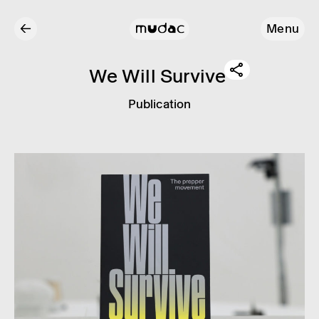
←
Menu
We Will Survive
Publi­ca­tion