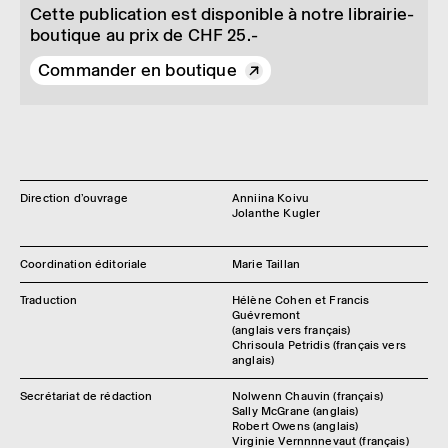
Cette publi­ca­tion est dispo­nible à notre librai­rie-
boutique au prix de CHF 25.-
Commander en boutique
Direction d’ouvrage
Anniina Koivu
Jolanthe Kugler
Coordination éditoriale
Marie Taillan
Traduction
Hélène Cohen et Francis
Guévremont
(anglais vers français)
Chrisoula Petridis (français vers
anglais)
Secrétariat de rédaction
Nolwenn Chauvin (français)
Sally McGrane (anglais)
Robert Owens (anglais)
Virginie Vernnnnevaut (français)