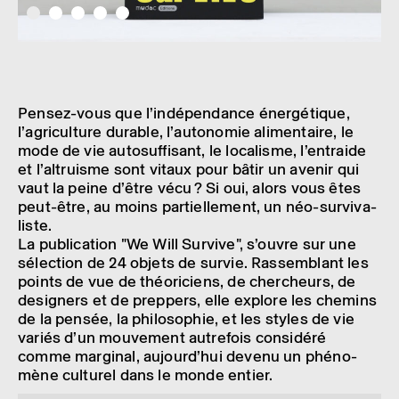
Pensez-vous que l’in­dé­pen­dance éner­gé­tique,
l’agri­cul­ture durable, l’au­to­no­mie alimen­taire, le
mode de vie auto­suf­fi­sant, le loca­lisme, l’en­traide
et l’al­truisme sont vitaux pour bâtir un avenir qui
vaut la peine d’être vécu ? Si oui, alors vous êtes
peut-être, au moins partiel­le­ment, un néo-survi­va­
liste.
La publi­ca­tion "We Will Survive", s’ouvre sur une
sélec­tion de 24 objets de survie. Rassem­blant les
points de vue de théo­ri­ciens, de cher­cheurs, de
desi­gners et de prep­pers, elle explore les chemins
de la pensée, la philo­so­phie, et les styles de vie
variés d’un mouve­ment autre­fois consi­déré
comme margi­nal, aujour­d’hui devenu un phéno­
mène cultu­rel dans le monde entier.