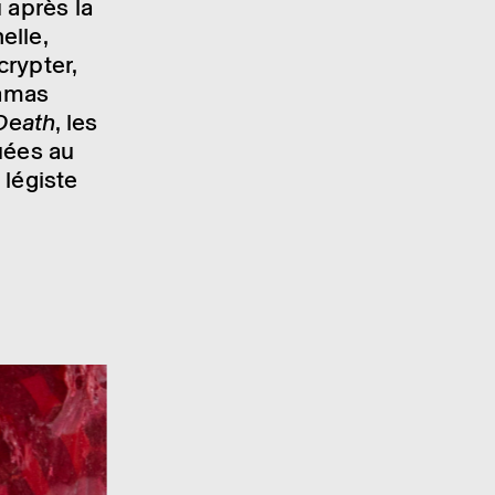
 après la
elle,
ryp­ter,
a­mas
 Death
, les
uées au
 légiste