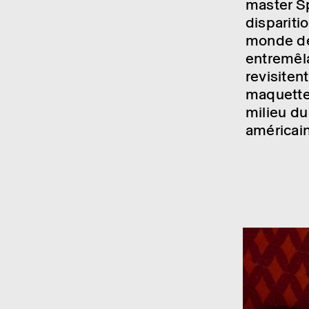
master Sp
dispa­ri­t
monde dép
entre­mê­l
revi­siten
maquettes
milieu du
améri­cai