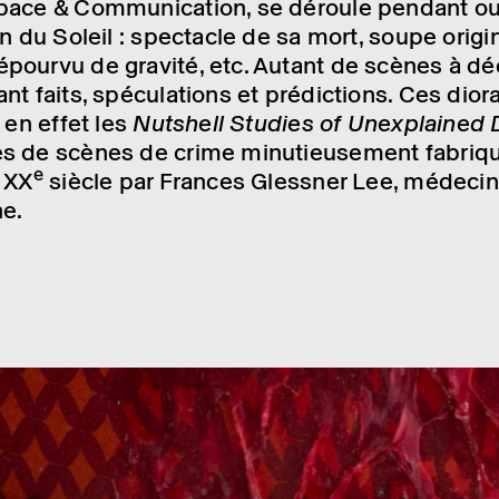
ace & Commu­ni­ca­tion, se déroule pendant ou
ion du Soleil : spec­tacle de sa mort, soupe origi­n
ourvu de gravité, etc. Autant de scènes à déc
ant faits, spécu­la­tions et prédic­tions. Ces dior
t en effet les
Nutshell Studies of Unex­plai­ned
 de scènes de crime minu­tieu­se­ment fabriq
e
 XX
siècle par Frances Gless­ner Lee, méde­cin
ne.