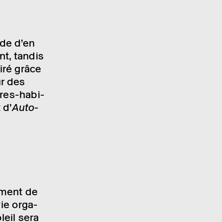
nde d’en
nt, tandis
airé grâce
ur des
ures-habi­
 d’
Auto­
­ment de
vie orga­
leil sera