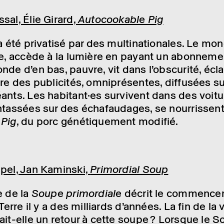
sal, Élie Girard,
Auto­coo­kable Pig
a été priva­tisé par des multi­na­tio­nales. Le mo
he, accède à la lumière en payant un abon­ne­me
de d’en bas, pauvre, vit dans l’obs­cu­rité, écl
re des publi­ci­tés, omni­pré­sentes, diffu­sées s
ants. Les habi­tant·es survivent dans des voit
ntas­sées sur des écha­fau­dages, se nour­rissent
 Pig
, du porc géné­tique­ment modi­fié.
pel, Jan Kaminski,
Primor­dial Soup
e de la
Soupe primor­diale
décrit le commen­ce
 Terre il y a des milliards d’an­nées. La fin de la 
ait-elle un retour à cette soupe ? Lorsque le So