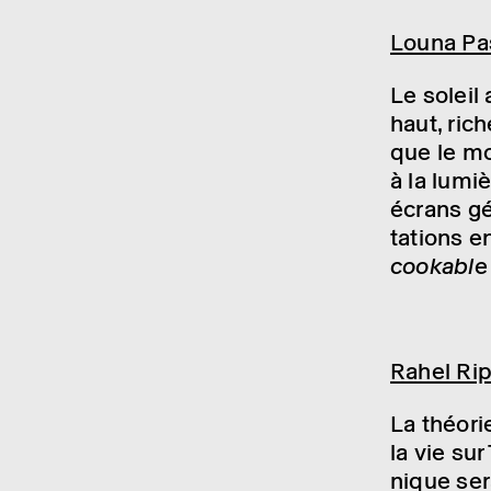
Louna Pas
Le soleil 
haut, ric
que le mon
à la lumiè
écrans gé
ta­tions e
coo­kable
Rahel Rip
La théo­ri
la vie sur
nique ser