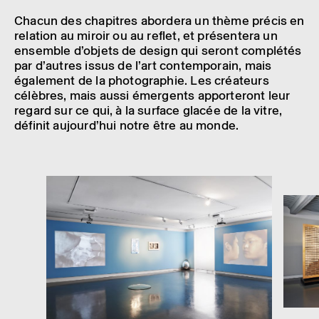
Chacun des chapitres abor­dera un thème précis en
rela­tion au miroir ou au reflet, et présen­tera un
ensemble d’objets de design qui seront complé­tés
par d’autres issus de l’art contem­po­rain, mais
égale­ment de la photo­gra­phie. Les créa­teurs
célèbres, mais aussi émer­gents appor­te­ront leur
regard sur ce qui, à la surface glacée de la vitre,
défi­nit aujour­d’hui notre être au monde.