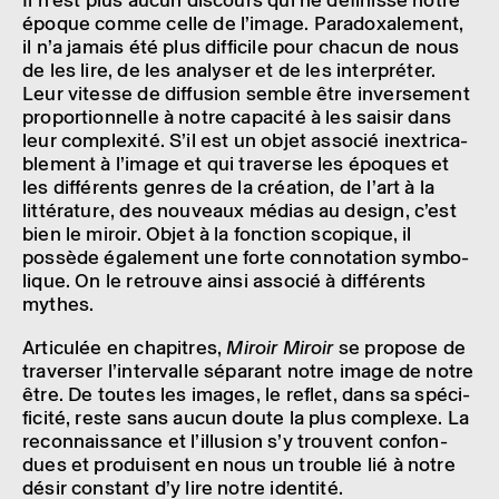
époque comme celle de l’image. Para­doxa­le­ment,
il n’a jamais été plus diffi­cile pour chacun de nous
de les lire, de les analy­ser et de les inter­pré­ter.
Leur vitesse de diffu­sion semble être inver­se­ment
propor­tion­nelle à notre capa­cité à les saisir dans
leur complexité. S’il est un objet asso­cié inex­tri­ca­
ble­ment à l’image et qui traverse les époques et
les diffé­rents genres de la créa­tion, de l’art à la
litté­ra­ture, des nouveaux médias au design, c’est
bien le miroir. Objet à la fonc­tion scopique, il
possède égale­ment une forte conno­ta­tion symbo­
lique. On le retrouve ainsi asso­cié à diffé­rents
mythes.
Arti­cu­lée en chapitres,
Miroir Miroir
se propose de
traver­ser l’in­ter­valle sépa­rant notre image de notre
être. De toutes les images, le reflet, dans sa spéci­
fi­cité, reste sans aucun doute la plus complexe. La
recon­nais­sance et l’illu­sion s’y trouvent confon­
dues et produisent en nous un trouble lié à notre
désir constant d’y lire notre iden­tité.