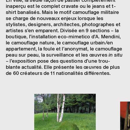
inaperçu est le complet cravate ou le jeans et t-
shirt bana­li­sés. Mais le motif camou­flage mili­taire
se charge de nouveaux enjeux lorsque les
stylistes, desi­gners, archi­tectes, photo­graphes et
artistes s’en emparent. Divi­sée en 9 sections – la
boutique, l’ins­tal­la­tion eco-mime­tico d’A. Mendini,
le camou­flage nature, le camou­flage urbain/en
appar­te­ment, la foule et l’ano­ny­mat, le camou­flage
peau sur peau, la surveillance et les œuvres
in situ
– l’ex­po­si­tion pose des ques­tions d’une trou­
blante actua­lité. Elle présente les œuvres de plus
de 60 créa­teurs de 11 natio­na­li­tés diffé­rentes.