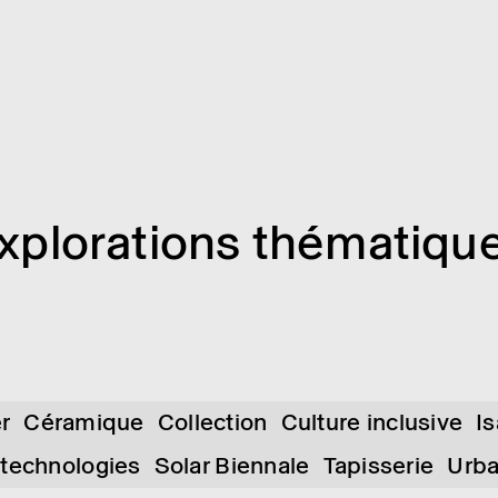
xplo­ra­tions théma­tiqu
er
Céramique
Collection
Culture inclusive
I
 technologies
Solar Biennale
Tapisserie
Urb