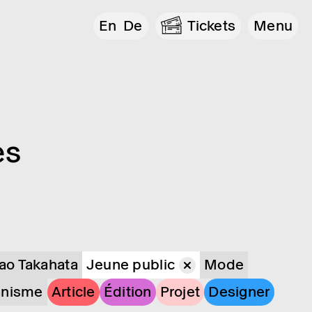
En
De
Tickets
Menu
es
sao Takahata
Jeune public
Mode
anisme
Article
Édition
Projet
Designer