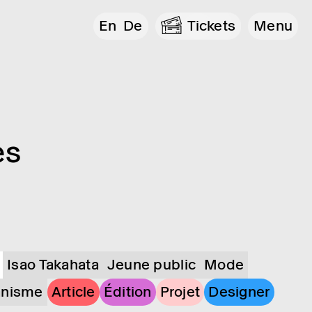
En
De
Tickets
Menu
es
Isao Takahata
Jeune public
Mode
anisme
Article
Édition
Projet
Designer