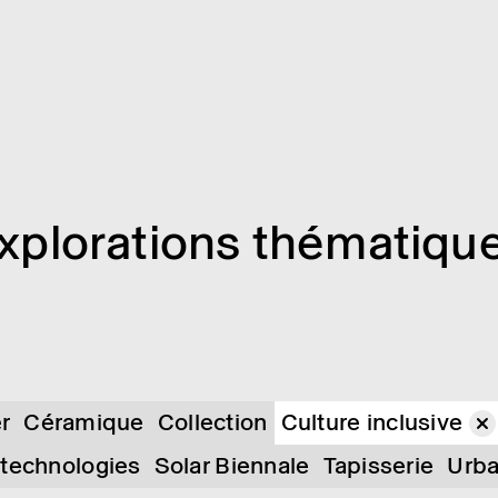
xplo­ra­tions théma­tiqu
er
Céramique
Collection
Culture inclusive
 technologies
Solar Biennale
Tapisserie
Urb