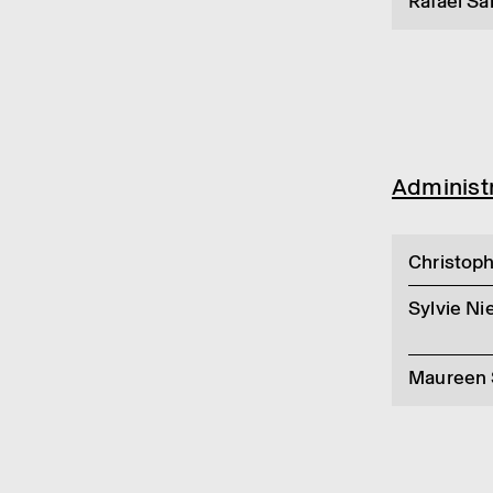
Rafaël Sa
Admi­nis­t
Christop
Sylvie Ni
Maureen 