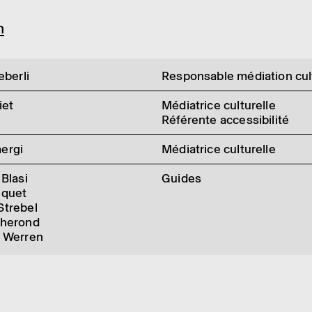
n
eberli
Responsable médiation cul
iet
Médiatrice culturelle
Réfé­rente acces­si­bi­lité
ergi
Médiatrice culturelle
 Blasi
Guides
lquet
Strebel
Therond
a Werren