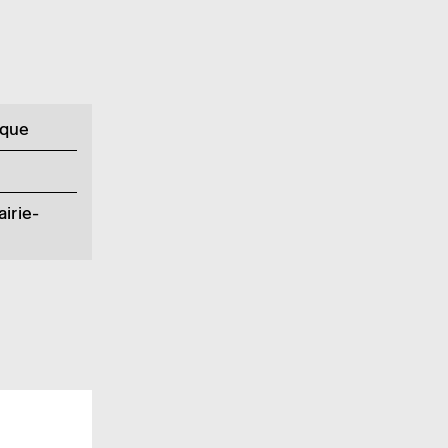
ique
airie-