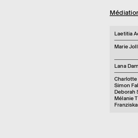
Média­tio
Laetitia A
Marie Joll
Lana Dam
Charlotte
Simon Fa
Deborah 
Mélanie 
Franzisk