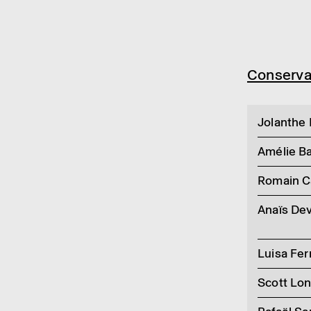
Conser­va
Jolanthe 
Amélie B
Romain C
Anaïs De
Luisa Fer
Scott Lon