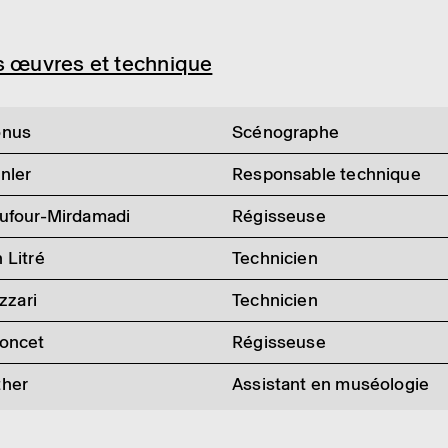
 œuvres et tech­nique
onus
Scénographe
nler
Responsable technique
Dufour-Mirdamadi
Régisseuse
 Litré
Technicien
izzari
Technicien
Poncet
Régisseuse
ther
Assistant en muséologie