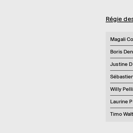
Régie des
Magali C
Boris Den
Justine 
Sébastien
Willy Pell
Laurine 
Timo Wal