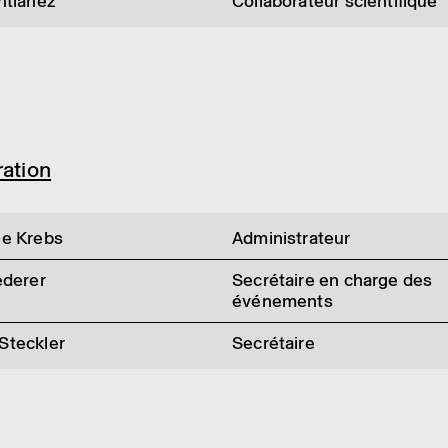
ntianez
Collaborateur scientifique
ra­tion
he Krebs
Administrateur
ederer
Secrétaire en charge des
événements
Steckler
Secrétaire