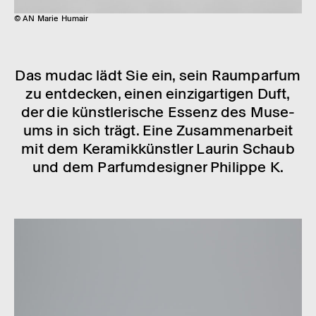
© AN Marie Humair
Das mudac lädt Sie ein, sein Raum­pa­r­fum
zu entde­cken, einen einzig­ar­ti­gen Duft,
der die künst­le­ri­sche Essenz des Muse­
ums in sich trägt. Eine Zusam­me­n­a­r­beit
mit dem Kera­mik­künst­ler Laurin Schaub
und dem Parfum­de­si­g­ner Phil­ippe K.