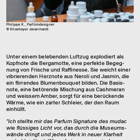
Philippe K., Parfümdesigner
© Khashayar Javanmardi
Unter einem bele­ben­den Luft­zug explo­diert als
Kopf­note die Berga­motte, eine perfekte Begeg­
nung von Frische und Raffi­nesse. Sie weicht einer
vibrie­ren­den Herz­note aus Neroli und Jasmin, die
ein flir­ren­des Blumen­bou­quet bilden. Die Basis­
note, eine betö­rende Mischung aus Cash­me­ran
und weis­sem Amber, sorgt für eine berü­ckende
Wärme, wie ein zarter Schleier, der den Raum
einhüllt.
"Ich stellte mir das Parfum Signa­ture des mudac
wie flüs­si­ges Licht vor, das durch die Muse­ums­
wände dringt und jedes Werk in neuer Klar­heit