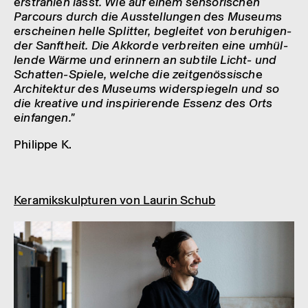
erstrah­len lässt.
Wie auf einem senso­ri­schen
Parcours durch die Ausstel­lun­gen des Muse­ums
erschei­nen helle Split­ter, beglei­tet von beru­hi­gen­
der Sanft­heit.
Die Akkorde verbrei­ten eine umhül­
lende Wärme und erin­nern an subtile Licht- und
Schat­ten-Spiele, welche die zeit­ge­nös­si­sche
Archi­tek­tur des Muse­ums wider­spie­geln und so
die krea­tive und inspi­rie­rende Essenz des Orts
einfan­gen."
Phil­ippe K.
Kera­miks­kulp­tu­ren von Laurin Schub