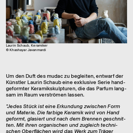
Laurin Schaub, Keramiker
© Khashayar Javanmardi
Um den Duft des mudac zu beglei­ten, entwarf der
Künst­ler Laurin Schaub eine exklu­sive Serie hand­
ge­form­ter Kera­miks­kulp­tu­ren, die das Parfum lang­
sam im Raum verströ­men lassen.
"Jedes Stück ist eine Erkun­dung zwischen Form
und Mate­rie. Die farbige Kera­mik wird von Hand
geformt, glasiert und nach dem Bren­nen geschnit­
ten. Mit ihren orga­ni­schen und zugleich tech­ni­
schen Ober­flä­chen wird das Werk zum Träger