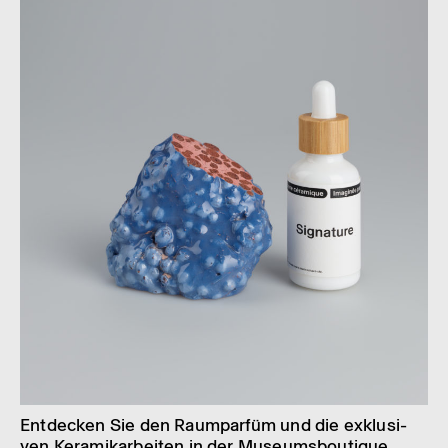
Entde­cken Sie den Raum­pa­r­füm und die exklu­si­
ven Kera­mik­a­r­bei­ten in der Muse­ums­bou­tique.