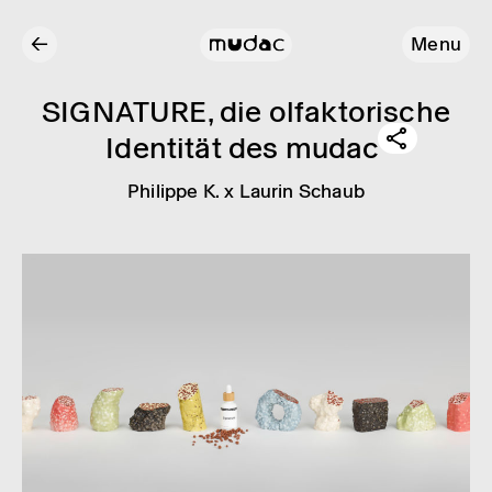
←
Menu
SIGNA­TURE, die olfak­to­ri­sche
Iden­ti­tät des mudac
Phil­ippe K. x Laurin Schaub