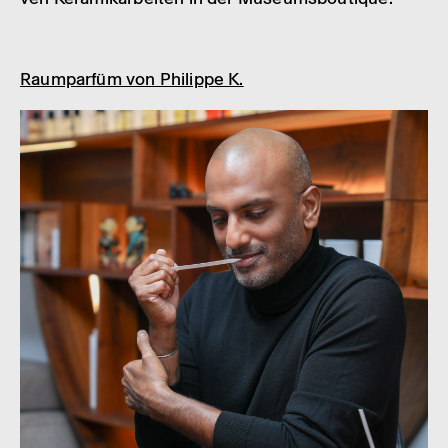
Raum­pa­r­füm von Phil­ippe K.