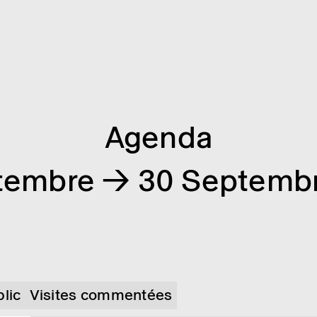
Agenda
tembre → 30 Septemb
blic
Visites commentées