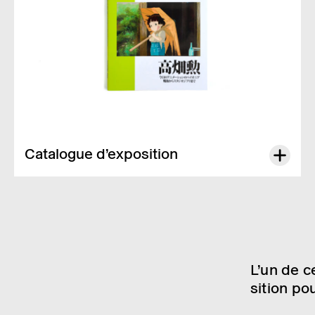
Cata­logue d’ex­po­si­tion
Cata­­logue de l’ex­­po­­si­­tion
Isao Taka­­hata. Pion­­nier du dessin
animé contem­­po­­rain, de l’après-guerre au Studio Ghibli
.
Ouvrage édité à l’oc­­ca­­sion de l’ex­­po­­si­­tion itiné­­rante
ISAO TAKA­­
HATA
. Editions MEMA, France.
30.00 CHF
L’un de c
si­tion po