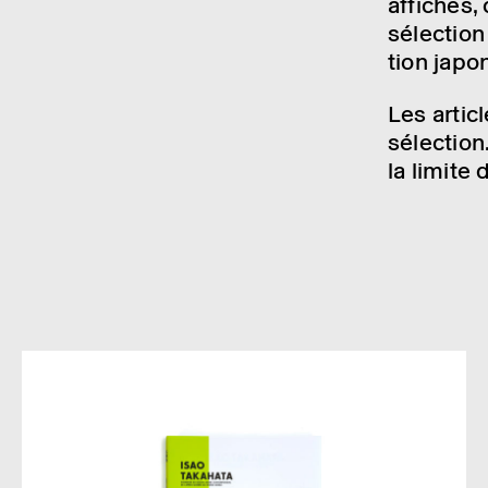
affiches,
sélec­tion
tion japo­
Les artic
sélec­tio
la limite 