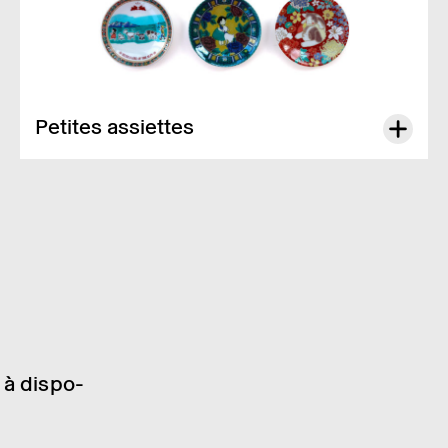
Petites assiettes
Petite assiette
Heidi
, diffé­­rents motifs : 15.00 CHF
Dispo­­nible unique­­ment en boutique.
 à dispo­