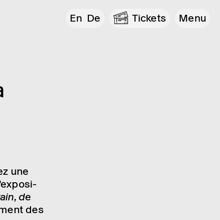
En
De
Tickets
Menu
a
rez une
ex­po­si­
ain, de
m­ment des