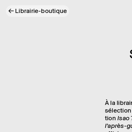
←
Librairie-boutique
À la libr
sélec­tion
tion
Isao 
l’après-g