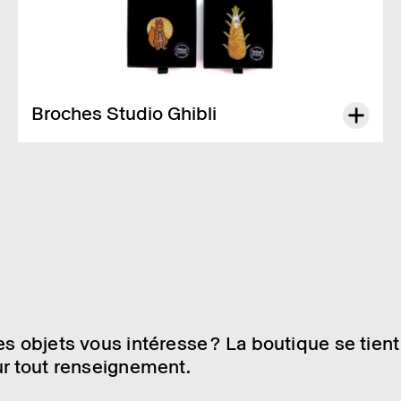
Broches Studio Ghibli
Broche Cane­­tille, Éveil de la prin­­cesse Kaguya,
Le Conte de la
prin­­cesse Kaguya
: 79.90 CHF *
Broches Cane­­tille, Clan des renards ou Clan des chats,
Pompoko
: 49.90 CHF *
Broche Cane­­tille, Cocon,
Le Conte de la prin­­cesse Kaguya
:
54.90 CHF *
Dispo­­nible unique­­ment en boutique.
es objets vous inté­resse ? La boutique se tient
ur tout rensei­gne­ment.