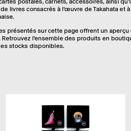
 cartes postales, carnets, acces­soires, ainsi qu
 de livres consa­crés à l’œuvre de Taka­hata et à 
naise.
les présen­tés sur cette page offrent un aperçu
n. Retrou­vez l’en­semble des produits en bouti
des stocks dispo­nibles.