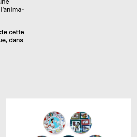
’une
l’ani­ma­
 de cette
que, dans