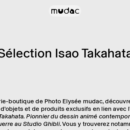
Sélec­tion Isao Taka­hat
ai­rie-boutique de Photo Elysée mudac, décou­v
 d’objets et de produits exclu­sifs en lien avec l’
Taka­hata. Pion­nier du dessin animé contem­po­r
uerre au Studio Ghibli
. Vous y trou­ve­rez nota