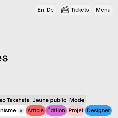
En
De
Tickets
Menu
es
sao Takahata
Jeune public
Mode
anisme
Article
Édition
Projet
Designer