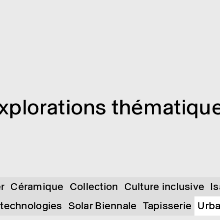
xplo­ra­tions théma­tiqu
er
Céramique
Collection
Culture inclusive
I
 technologies
Solar Biennale
Tapisserie
Urb