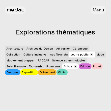
Menu
Explo­ra­tions théma­tiques
Architecture
Archives du Design
Art verrier
Céramique
Collection
Culture inclusive
Isao Takahata
Jeune public
Mode
Mouvement prepper
RADDAR
Science et technologies
Solar Biennale
Tapisserie
Urbanisme
Article
Édition
Projet
Designer
Exposition
Événement
Vidéo