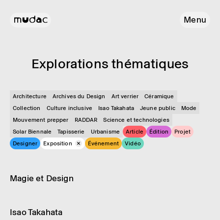
Menu
Explo­ra­tions théma­tiques
Architecture
Archives du Design
Art verrier
Céramique
Collection
Culture inclusive
Isao Takahata
Jeune public
Mode
Mouvement prepper
RADDAR
Science et technologies
Solar Biennale
Tapisserie
Urbanisme
Article
Édition
Projet
Designer
Exposition
Événement
Vidéo
Exposition
06.11.2026 → 11.04.2027
Magie et Design
Exposition
24.04 → 27.09.2026
Isao Taka­hata