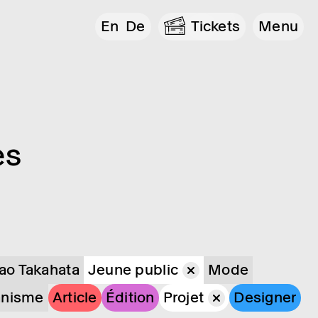
En
De
Tickets
Menu
es
sao Takahata
Jeune public
Mode
anisme
Article
Édition
Projet
Designer