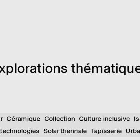
xplo­ra­tions théma­tiqu
er
Céramique
Collection
Culture inclusive
I
 technologies
Solar Biennale
Tapisserie
Urb