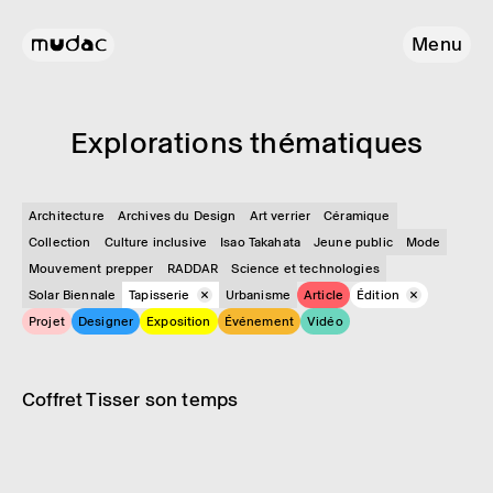
Menu
Explo­ra­tions théma­tiques
Architecture
Archives du Design
Art verrier
Céramique
Collection
Culture inclusive
Isao Takahata
Jeune public
Mode
Mouvement prepper
RADDAR
Science et technologies
Solar Biennale
Tapisserie
Urbanisme
Article
Édition
Projet
Designer
Exposition
Événement
Vidéo
Édition
Tapisserie
Coffret Tisser son temps