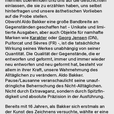
men­heit über­win­den und uns auf die Geschich­ten
einlas­sen, die sie zu erzäh­len haben, uns selbst
hinter­fra­gen und unsere ästhe­ti­schen Vorlie­ben
auf die Probe stel­len.
Obwohl Aldo Bakker eine große Band­breite an
Gegen­stän­den geschaf­fen hat – Unikate und limi­
tierte Ausga­ben, aber auch Objekte für namhafte
Marken wie
Karak­ter
oder
Georg Jensen
(DN),
Puifor­cat und Sèvres (FR) -, ist die tatsäch­li­che
Wirkung seines Werkes unab­hän­gig von seiner
Quan­ti­tät. Die Quali­tät der Gegen­stände, die er
entwor­fen und geformt, immer und immer wieder
neu entwor­fen und neu geformt hat, besteht vor
allem in ihrer Kraft, unsere Wahr­neh­mung des
Alltäg­li­chen zu verän­dern. Aldo Bakker.
Pause/Lausanne veran­schau­licht seine unauf­
dring­li­che Beherr­schung des Nicht-Alltäg­li­chen.
Nicht durch Extra­va­ganz, sondern durch Spitz­fin­
dig­keit und abso­lute Präzi­sion in der Ausfüh­rung.
Bereits mit 16 Jahren, als Bakker sich erst­mals an
der Kunst des Zeich­nens versuchte, wählte er eine