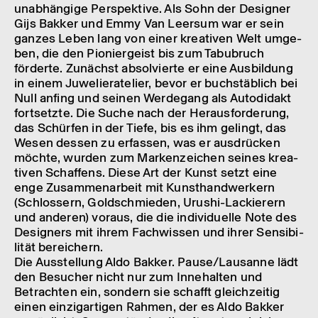
unab­hän­gige Perspek­tive. Als Sohn der Desi­g­ner
Gijs Bakker und Emmy Van Leer­sum war er sein
ganzes Leben lang von einer krea­ti­ven Welt umge­
ben, die den Pionier­geist bis zum Tabu­bruch
förderte. Zunächst absol­vierte er eine Ausbil­dung
in einem Juwe­lie­rate­lier, bevor er buch­stäb­lich bei
Null anfing und seinen Werde­gang als Auto­di­dakt
fort­s­etzte. Die Suche nach der Heraus­for­de­rung,
das Schür­fen in der Tiefe, bis es ihm gelingt, das
Wesen dessen zu erfas­sen, was er ausdrü­cken
möchte, wurden zum Marken­zei­chen seines krea­
ti­ven Schaf­fens. Diese Art der Kunst setzt eine
enge Zusam­me­n­a­r­beit mit Kunst­hand­wer­kern
(Schlos­sern, Gold­schmie­den, Urushi-Lackie­rern
und ande­ren) voraus, die die indi­vi­du­elle Note des
Desi­g­ners mit ihrem Fach­wis­sen und ihrer Sensi­bi­
li­tät berei­chern.
Die Ausstel­lung Aldo Bakker. Pause/Lausanne lädt
den Besu­cher nicht nur zum Inne­hal­ten und
Betrach­ten ein, sondern sie schafft gleich­zei­tig
einen einzig­ar­ti­gen Rahmen, der es Aldo Bakker