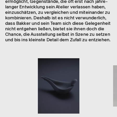
ermög­licht, Gegen­stände, die oft erst nach jahre­
lan­ger Entwick­lung sein Atelier verlas­sen haben,
einzu­schät­zen, zu verglei­chen und mitein­an­der zu
kombi­nie­ren. Deshalb ist es nicht verwun­der­lich,
dass Bakker und sein Team sich diese Gele­gen­heit
nicht entge­hen ließen, bietet sie ihnen doch die
Chance, die Ausstel­lung selbst in Szene zu setzen
und bis ins kleinste Detail dem Zufall zu entzie­hen.