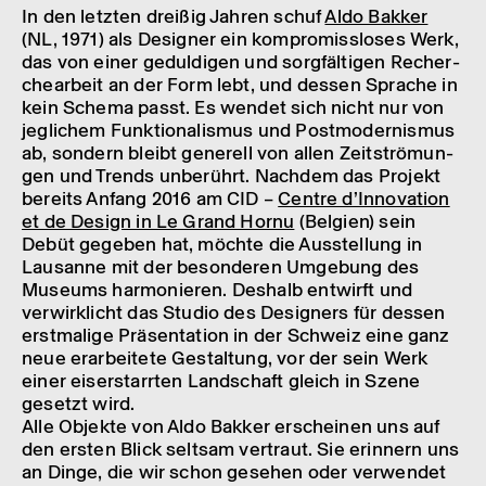
In den letz­ten drei­ßig Jahren schuf
Aldo Bakker
(NL, 1971) als Desi­g­ner ein kompro­miss­lo­ses Werk,
das von einer gedul­di­gen und sorg­fäl­ti­gen Recher­
che­a­r­beit an der Form lebt, und dessen Spra­che in
kein Schema passt. Es wendet sich nicht nur von
jegli­chem Funk­ti­o­na­lis­mus und Post­mo­der­nis­mus
ab, sondern bleibt gene­rell von allen Zeit­strö­mun­
gen und Trends unbe­rührt. Nach­dem das Projekt
bereits Anfang 2016 am CID –
Centre d’In­no­va­tion
et de Design in Le Grand Hornu
(Belgien) sein
Debüt gege­ben hat, möchte die Ausstel­lung in
Lausanne mit der beson­de­ren Umge­bung des
Muse­ums harmo­nie­ren. Deshalb entwirft und
verwirk­licht das Studio des Desi­g­ners für dessen
erst­ma­lige Präsen­ta­tion in der Schweiz eine ganz
neue erar­bei­tete Gestal­tung, vor der sein Werk
einer eiser­starr­ten Land­schaft gleich in Szene
gesetzt wird.
Alle Objekte von Aldo Bakker erschei­nen uns auf
den ersten Blick selt­sam vertraut. Sie erin­nern uns
an Dinge, die wir schon gese­hen oder verwen­det