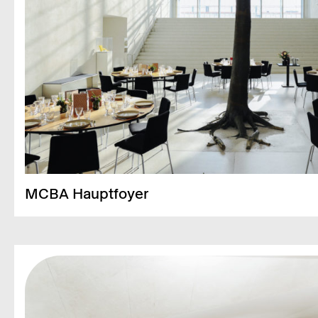
MCBA Haupt­foyer
Fläche
300 m²
Kapa­­zi­tät
150 Perso­­nen – Steh Cock­tail
50 Perso­­nen – Sitz-Dinner