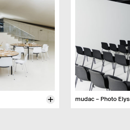
mudac – Photo Elysé
Fläche
84 m²
Kapa­­zi­tät
70 Perso­­nen – Thea­ter­­be­­stuh­­lu