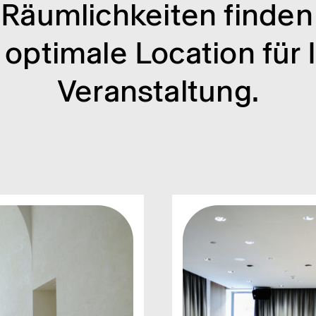
 Räum­lich­kei­ten finden
 opti­male Loca­tion für 
Veran­stal­tung.