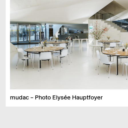
mudac – Photo Elysée Haupt­foyer
Fläche
850 m²
Kapa­­zi­tät
320 Perso­­nen – Steh-Cock­tail