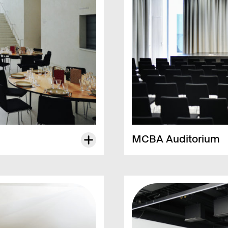
MCBA Audi­to­rium
Kann mit dem Foyer kombi­­niert
Fläche
260 m²
Kapa­­zi­tät
220 Perso­­nen – Thea­ter­­be­­stuh­­
200 Perso­­nen – Steh-Cock­tail