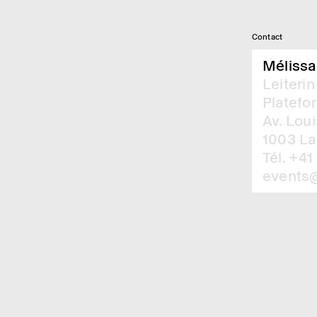
80 Perso­­nen – Sitz-Dinner
Contact
Mélissa
Leiterin
Platefo
Av. Lou
1003 L
Tél. +41
events@