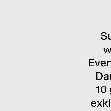
Su
w
Even
Dan
10 
exkl