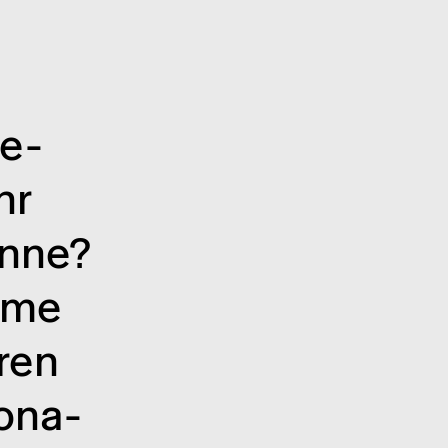
ge­
hr
anne?
orme
­ren
o­na­