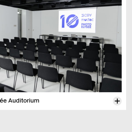
e Audi­to­rium
ng