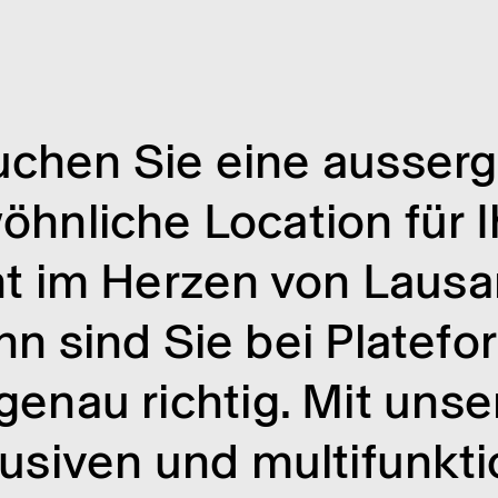
chen Sie eine ausser­
öhn­li­che Loca­tion für I
t im Herzen von Laus
n sind Sie bei Plate­f
genau rich­tig. Mit unse
u­si­ven und multi­funk­ti­