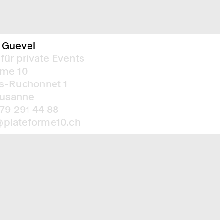
 Guevel
 für private Events
rme 10
is-Ruchonnet 1
ausanne
 79 291 44 88
plateforme10.ch