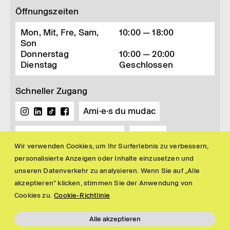
Öffnungszeiten
Mon, Mit, Fre, Sam,
10:00 — 18:00
Son
Donnerstag
10:00 — 20:00
Dienstag
Geschlossen
Schneller Zugang
Ami·e·s du mudac
Buchhandlung und Shop
Presse
Wir verwenden Cookies, um Ihr Surferlebnis zu verbessern,
Newsletter
personalisierte Anzeigen oder Inhalte einzusetzen und
unseren Datenverkehr zu analysieren. Wenn Sie auf „Alle
akzeptieren" klicken, stimmen Sie der Anwendung von
Cookies zu.
Cookie-Richtlinie
Alle akzeptieren
Impressum
Politique de confidentialité
© 2026 mudac