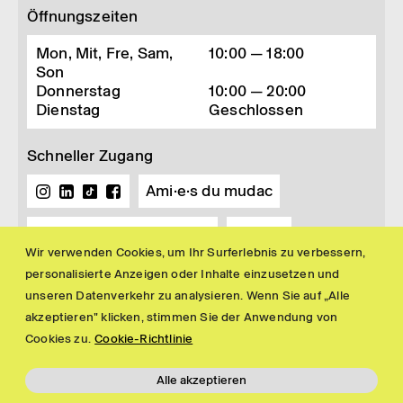
Öffnungszeiten
Mon, Mit, Fre, Sam,
10:00 — 18:00
Son
Donnerstag
10:00 — 20:00
Dienstag
Geschlossen
Schneller Zugang
Ami·e·s du mudac
Buchhandlung und Shop
Presse
Wir verwenden Cookies, um Ihr Surferlebnis zu verbessern,
Newsletter
personalisierte Anzeigen oder Inhalte einzusetzen und
unseren Datenverkehr zu analysieren. Wenn Sie auf „Alle
akzeptieren" klicken, stimmen Sie der Anwendung von
Cookies zu.
Cookie-Richtlinie
Alle akzeptieren
Impressum
Politique de confidentialité
© 2026 mudac