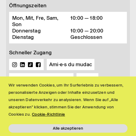
Öffnungszeiten
Mon, Mit, Fre, Sam,
10:00 — 18:00
Son
Donnerstag
10:00 — 20:00
Dienstag
Geschlossen
Schneller Zugang
Ami·e·s du mudac
Buchhandlung und Shop
Presse
Wir verwenden Cookies, um Ihr Surferlebnis zu verbessern,
Newsletter
personalisierte Anzeigen oder Inhalte einzusetzen und
unseren Datenverkehr zu analysieren. Wenn Sie auf „Alle
akzeptieren" klicken, stimmen Sie der Anwendung von
Cookies zu.
Cookie-Richtlinie
Alle akzeptieren
Impressum
Politique de confidentialité
© 2026 mudac