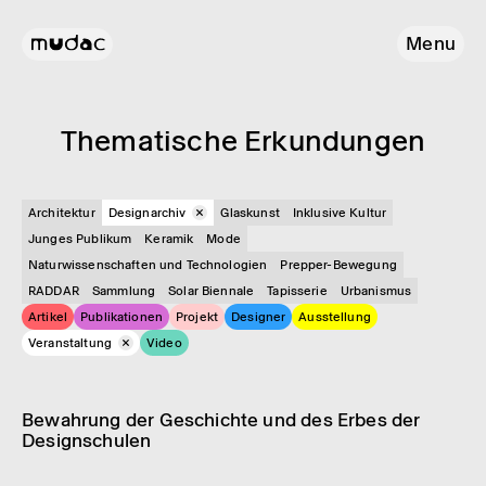
Menu
Thema­ti­sche Erkun­dun­gen
Architektur
Designarchiv
Glas­kunst
Inklusive Kultur
Junges Publikum
Keramik
Mode
Naturwissenschaften und Technologien
Prepper-Bewegung
RADDAR
Sammlung
Solar Biennale
Tapisserie
Urbanismus
Artikel
Publikationen
Projekt
Designer
Ausstellung
Veranstaltung
Video
Veranstaltung
Designarchiv
Bewah­rung der Geschichte und des Erbes der
Desi­gnschu­len