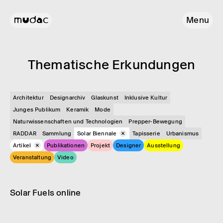
Menu
Thema­ti­sche Erkun­dun­gen
Architektur
Designarchiv
Glas­kunst
Inklusive Kultur
Junges Publikum
Keramik
Mode
Naturwissenschaften und Technologien
Prepper-Bewegung
RADDAR
Sammlung
Solar Biennale
Tapisserie
Urbanismus
Artikel
Publikationen
Projekt
Designer
Ausstellung
Veranstaltung
Video
Artikel
Digitale Neuheit
Solar Fuels online