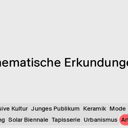
ema­ti­sche Erkun­dun­
sive Kultur
Junges Publikum
Keramik
Mode
ng
Solar Biennale
Tapisserie
Urbanismus
Ar