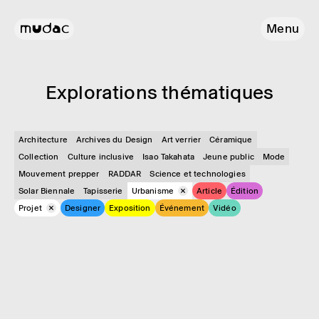
Menu
Explo­ra­tions théma­tiques
Architecture
Archives du Design
Art verrier
Céramique
Collection
Culture inclusive
Isao Takahata
Jeune public
Mode
Mouvement prepper
RADDAR
Science et technologies
Solar Biennale
Tapisserie
Urbanisme
Article
Édition
Projet
Designer
Exposition
Événement
Vidéo