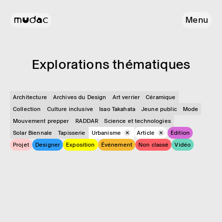
Menu
Explo­ra­tions théma­tiques
Architecture
Archives du Design
Art verrier
Céramique
Collection
Culture inclusive
Isao Takahata
Jeune public
Mode
Mouvement prepper
RADDAR
Science et technologies
Solar Biennale
Tapisserie
Urbanisme
Article
Édition
Projet
Designer
Exposition
Événement
Non classé
Vidéo