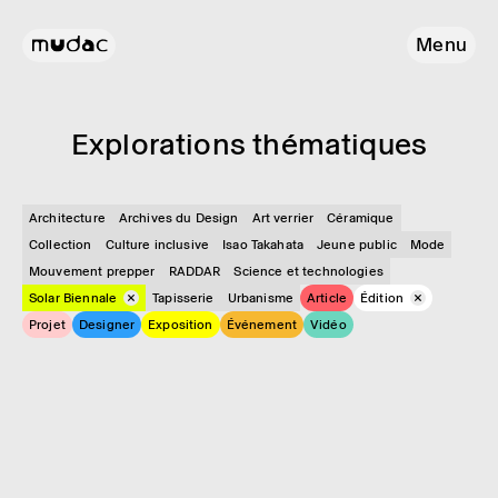
Menu
Explo­ra­tions théma­tiques
Architecture
Archives du Design
Art verrier
Céramique
Collection
Culture inclusive
Isao Takahata
Jeune public
Mode
Mouvement prepper
RADDAR
Science et technologies
Solar Biennale
Tapisserie
Urbanisme
Article
Édition
Projet
Designer
Exposition
Événement
Vidéo