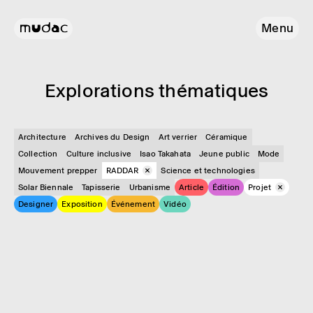
Menu
Explo­ra­tions théma­tiques
Architecture
Archives du Design
Art verrier
Céramique
Collection
Culture inclusive
Isao Takahata
Jeune public
Mode
Mouvement prepper
RADDAR
Science et technologies
Solar Biennale
Tapisserie
Urbanisme
Article
Édition
Projet
Designer
Exposition
Événement
Vidéo