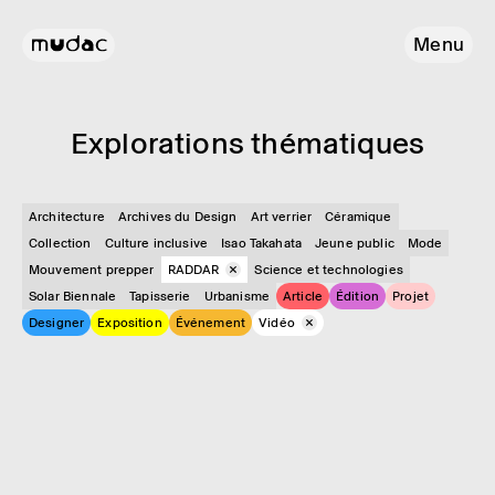
Menu
Explo­ra­tions théma­tiques
Architecture
Archives du Design
Art verrier
Céramique
Collection
Culture inclusive
Isao Takahata
Jeune public
Mode
Mouvement prepper
RADDAR
Science et technologies
Solar Biennale
Tapisserie
Urbanisme
Article
Édition
Projet
Designer
Exposition
Événement
Vidéo