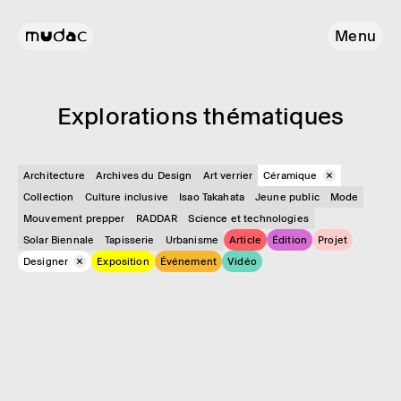
Menu
Explo­ra­tions théma­tiques
Architecture
Archives du Design
Art verrier
Céramique
Collection
Culture inclusive
Isao Takahata
Jeune public
Mode
Mouvement prepper
RADDAR
Science et technologies
Solar Biennale
Tapisserie
Urbanisme
Article
Édition
Projet
Designer
Exposition
Événement
Vidéo