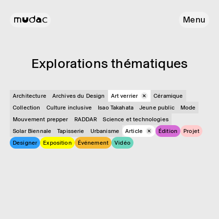
Menu
Explo­ra­tions théma­tiques
Architecture
Archives du Design
Art verrier
Céramique
Collection
Culture inclusive
Isao Takahata
Jeune public
Mode
Mouvement prepper
RADDAR
Science et technologies
Solar Biennale
Tapisserie
Urbanisme
Article
Édition
Projet
Designer
Exposition
Événement
Vidéo