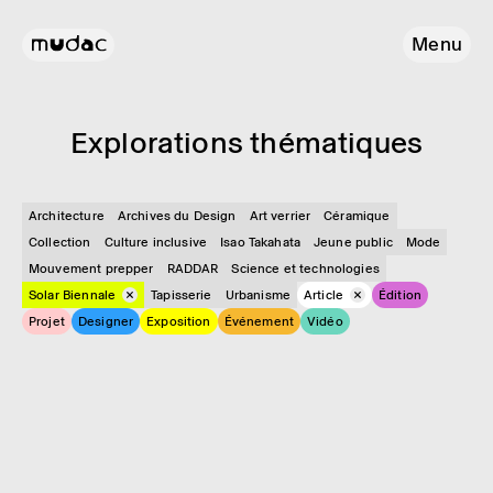
Menu
Explo­ra­tions théma­tiques
Architecture
Archives du Design
Art verrier
Céramique
Collection
Culture inclusive
Isao Takahata
Jeune public
Mode
Mouvement prepper
RADDAR
Science et technologies
Solar Biennale
Tapisserie
Urbanisme
Article
Édition
Projet
Designer
Exposition
Événement
Vidéo